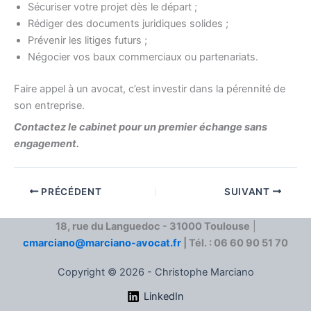
Sécuriser votre projet dès le départ ;
Rédiger des documents juridiques solides ;
Prévenir les litiges futurs ;
Négocier vos baux commerciaux ou partenariats.
Faire appel à un avocat, c’est investir dans la pérennité de
son entreprise.
Contactez le cabinet pour un premier échange sans
engagement.
PRÉCÉDENT
SUIVANT
18, rue du Languedoc - 31000 Toulouse
|
cmarciano@marciano-avocat.fr
| Tél. : 06 60 90 51 70
Copyright © 2026 - Christophe Marciano
LinkedIn