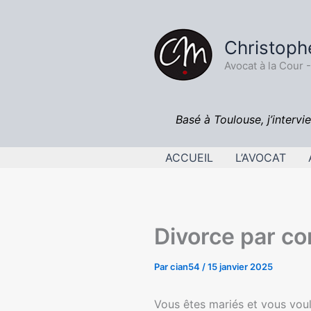
Aller
au
Christoph
contenu
Avocat à la Cour 
Basé à Toulouse, j’intervie
ACCUEIL
L’AVOCAT
Divorce par c
Par
cian54
/
15 janvier 2025
Vous êtes mariés et vous vou