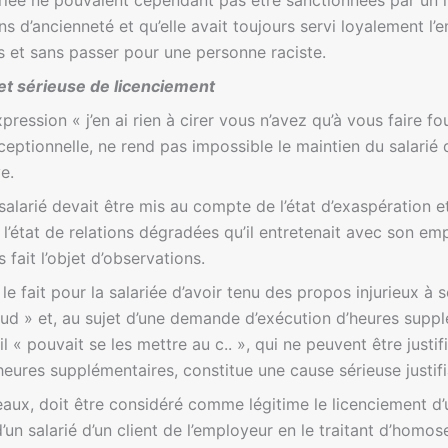
lariée ne pouvaient cependant pas être sanctionnées par un l
ns d’ancienneté et qu’elle avait toujours servi loyalement l
es et sans passer pour une personne raciste.
et sérieuse de licenciement
xpression « j’en ai rien à cirer vous n’avez qu’à vous faire f
tionnelle, ne rend pas impossible le maintien du salarié d
e.
larié devait être mis au compte de l’état d’exaspération et
é à l’état de relations dégradées qu’il entretenait avec son e
s fait l’objet d’observations.
le fait pour la salariée d’avoir tenu des propos injurieux à 
alaud » et, au sujet d’une demande d’exécution d’heures supp
il « pouvait se les mettre au c.. », qui ne peuvent être justi
eures supplémentaires, constitue une cause sérieuse justifi
aux, doit être considéré comme légitime le licenciement d’u
d’un salarié d’un client de l’employeur en le traitant d’homo