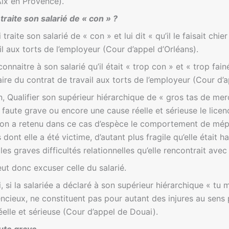
Aix en Provence).
traite son salarié de « con » ?
raite son salarié de « con » et lui dit « qu’il le faisait chier
ail aux torts de l’employeur (Cour d’appel d’Orléans).
onnaitre à son salarié qu’il était « trop con » et « trop fain
aire du contrat de travail aux torts de l’employeur (Cour d’a
, Qualifier son supérieur hiérarchique de « gros tas de merd
faute grave ou encore une cause réelle et sérieuse le licen
tion a retenu dans ce cas d’espèce le comportement de mépr
s dont elle a été victime, d’autant plus fragile qu’elle était h
les graves difficultés relationnelles qu’elle rencontrait avec 
ut donc excuser celle du salarié.
 si la salariée a déclaré à son supérieur hiérarchique « tu m
ncieux, ne constituent pas pour autant des injures au sens 
éelle et sérieuse (Cour d’appel de Douai).