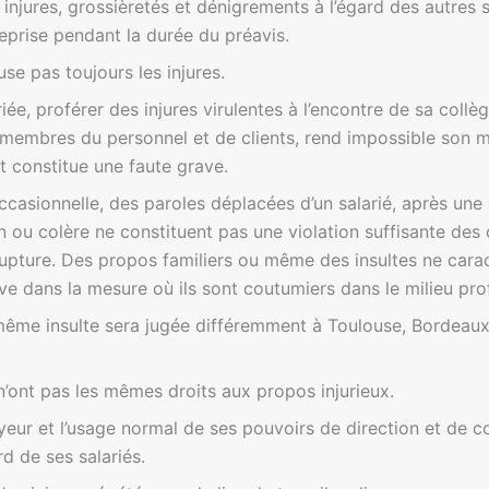
 injures, grossièretés et dénigrements à l’égard des autres 
reprise pendant la durée du préavis.
cuse pas toujours les injures.
riée, proférer des injures virulentes à l’encontre de sa coll
 membres du personnel et de clients, rend impossible son ma
t constitue une faute grave.
 occasionnelle, des paroles déplacées d’un salarié, après un
 ou colère ne constituent pas une violation suffisante des 
a rupture. Des propos familiers ou même des insultes ne car
e dans la mesure où ils sont coutumiers dans le milieu pro
a même insulte sera jugée différemment à Toulouse, Bordeau
n’ont pas les mêmes droits aux propos injurieux.
yeur et l’usage normal de ses pouvoirs de direction et de co
rd de ses salariés.