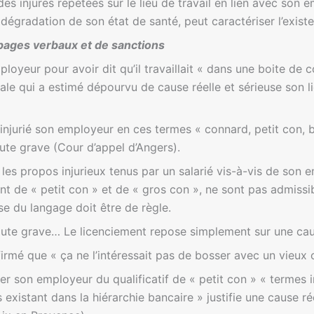
 des injures répétées sur le lieu de travail en lien avec son 
 dégradation de son état de santé, peut caractériser l’exis
ages verbaux et de sanctions
ployeur pour avoir dit qu’il travaillait « dans une boite de
male qui a estimé dépourvu de cause réelle et sérieuse son 
 injurié son employeur en ces termes « connard, petit con, b
aute grave (Cour d’appel d’Angers).
les propos injurieux tenus par un salarié vis-à-vis de son 
ment de « petit con » et de « gros con », ne sont pas admissi
ise du langage doit être de règle.
aute grave… Le licenciement repose simplement sur une caus
firmé que « ça ne l’intéressait pas de bosser avec un vieux
bler son employeur du qualificatif de « petit con » « termes
 existant dans la hiérarchie bancaire » justifie une cause ré