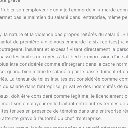
aute grave
affubler son employeur d’un « je t’emmerde », « merde conn
 permet pas le maintien du salarié dans l’entreprise, même p
 la nature et la violence des propos réitérés du salarié : «
harlot de première » « je vous emmerde [à six reprises] », « a
outrageant, insultant et excessif visant directement la pers
passé les limites octroyées à la liberté d’expression d’un s
plus être considérés comme s’intégrant dans le cadre norma
 ce, quand bien même le salarié a par le passé dûment et 
riés. La teneur de telles insultes est considérée comme cons
 du salarié dans l’entreprise, privative des indemnités de r
aux, doit être considéré comme légitime, le licenciement po
 mort son employeur en le traitant entre autres termes de « 
ltes tenues en présence de témoins dans une entreprise réu
atteinte grave à l’autorité du chef d’entreprise.