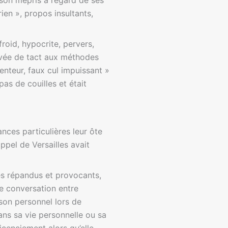
son mépris à l’égard de ses
rien », propos insultants,
roid, hypocrite, pervers,
ivée de tact aux méthodes
enteur, faux cul impuissant »
pas de couilles et était
nces particulières leur ôte
appel de Versailles avait
es répandus et provocants,
ne conversation entre
 son personnel lors de
ans sa vie personnelle ou sa