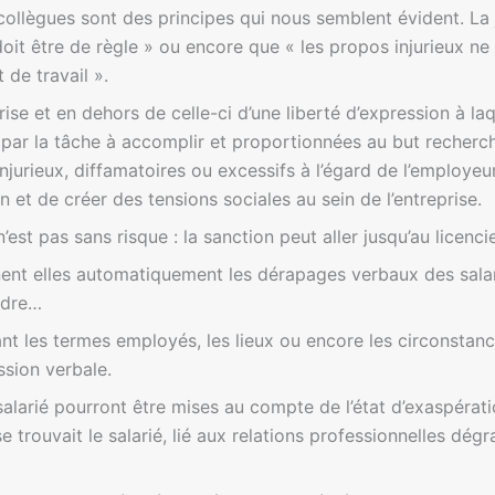
llègues sont des principes qui nous semblent évident. La 
doit être de règle » ou encore que « les propos injurieux n
 de travail ».
eprise et en dehors de celle-ci d’une liberté d’expression à la
s par la tâche à accomplir et proportionnées au but recherch
njurieux, diffamatoires ou excessifs à l’égard de l’employe
 et de créer des tensions sociales au sein de l’entreprise.
n’est pas sans risque : la sanction peut aller jusqu’au licen
nnent elles automatiquement les dérapages verbaux des sala
ndre…
vant les termes employés, les lieux ou encore les circonstanc
sion verbale.
alarié pourront être mises au compte de l’état d’exaspératio
e trouvait le salarié, lié aux relations professionnelles dégr