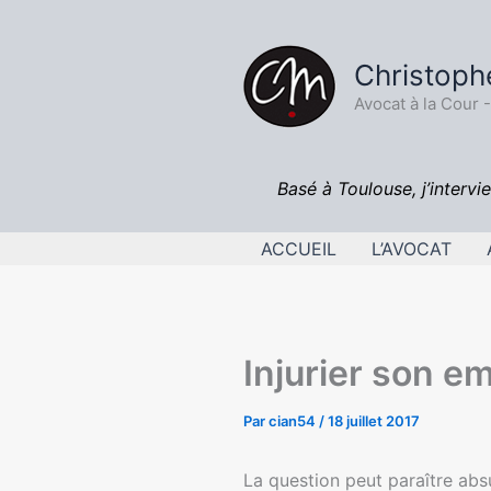
Aller
au
Christoph
contenu
Avocat à la Cour 
Basé à Toulouse, j’intervie
ACCUEIL
L’AVOCAT
Injurier son em
Par
cian54
/
18 juillet 2017
La question peut paraître absur