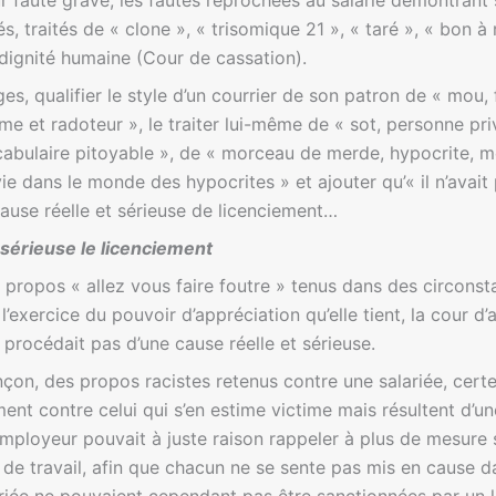
ur faute grave, les fautes reprochées au salarié démontrant 
, traités de « clone », « trisomique 21 », « taré », « bon à 
 dignité humaine (Cour de cassation).
s, qualifier le style d’un courrier de son patron de « mou, f
e et radoteur », le traiter lui-même de « sot, personne pr
ocabulaire pitoyable », de « morceau de merde, hypocrite, m
ie dans le monde des hypocrites » et ajouter qu’« il n’avait 
ause réelle et sérieuse de licenciement…
sérieuse le licenciement
 propos « allez vous faire foutre » tenus dans des circonsta
l’exercice du pouvoir d’appréciation qu’elle tient, la cour d’
procédait pas d’une cause réelle et sérieuse.
çon, des propos racistes retenus contre une salariée, cert
ment contre celui qui s’en estime victime mais résultent d’u
’employeur pouvait à juste raison rappeler à plus de mesure
de travail, afin que chacun ne se sente pas mis en cause d